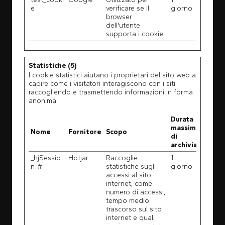
e
verificare se il
giorno
browser
dell'utente
supporta i cookie.
Statistiche (5)
I cookie statistici aiutano i proprietari del sito web a
capire come i visitatori interagiscono con i siti
raccogliendo e trasmettendo informazioni in forma
anonima.
Durata
massima
Nome
Fornitore
Scopo
di
archiviazione
_hjSessio
Hotjar
Raccoglie
1
n_#
statistiche sugli
giorno
accessi al sito
internet, come
numero di accessi,
tempo medio
trascorso sul sito
internet e quali