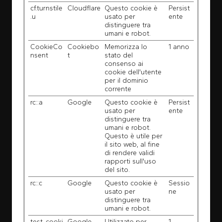
cf.turnstile
Cloudflare
Questo cookie è
Persist
.u
usato per
ente
distinguere tra
umani e robot.
CookieCo
Cookiebo
Memorizza lo
1 anno
nsent
t
stato del
consenso ai
cookie dell'utente
per il dominio
corrente
rc::a
Google
Questo cookie è
Persist
usato per
ente
distinguere tra
umani e robot.
Questo è utile per
il sito web, al fine
di rendere validi
rapporti sull'uso
del sito.
rc::c
Google
Questo cookie è
Sessio
usato per
ne
distinguere tra
umani e robot.
test_cooki
Google
Utilizzato per
1