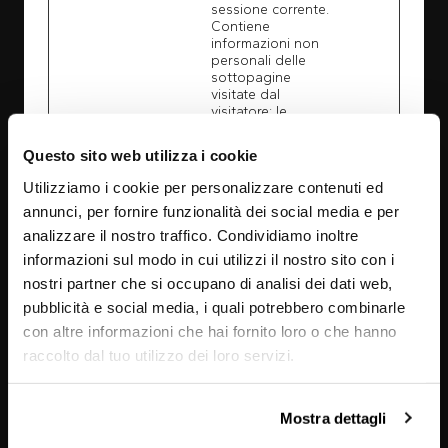
sessione corrente.
Contiene
informazioni non
personali delle
sottopagine
visitate dal
visitatore; le
informazioni
vengono utilizzate
Questo sito web utilizza i cookie
per ottimizzare
l’esperienza del
Utilizziamo i cookie per personalizzare contenuti ed
visitatore.
annunci, per fornire funzionalità dei social media e per
hjViewpor
Hotjar
Salva la
Sessio
analizzare il nostro traffico. Condividiamo inoltre
tId
dimensione dello
ne
schermo
informazioni sul modo in cui utilizzi il nostro sito con i
dell'utente per
nostri partner che si occupano di analisi dei dati web,
adattare la
pubblicità e social media, i quali potrebbero combinarle
dimensione delle
immagini sul sito
con altre informazioni che hai fornito loro o che hanno
internet.
raccolto dal tuo utilizzo dei loro servizi.
Marketing (8)
Mostra dettagli
I cookie di marketing vengono utilizzati per tracciare
i visitatori sui siti web. La finalità è quella di