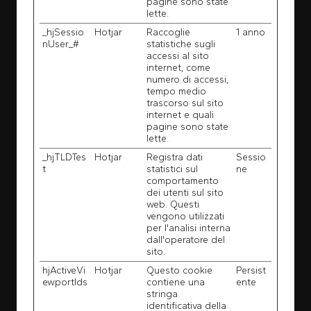
pagine sono state
lette.
_hjSessio
Hotjar
Raccoglie
1 anno
nUser_#
statistiche sugli
accessi al sito
internet, come
numero di accessi,
tempo medio
trascorso sul sito
internet e quali
pagine sono state
lette.
_hjTLDTes
Hotjar
Registra dati
Sessio
t
statistici sul
ne
comportamento
dei utenti sul sito
web. Questi
vengono utilizzati
per l'analisi interna
dall'operatore del
sito.
hjActiveVi
Hotjar
Questo cookie
Persist
ewportIds
contiene una
ente
stringa
identificativa della