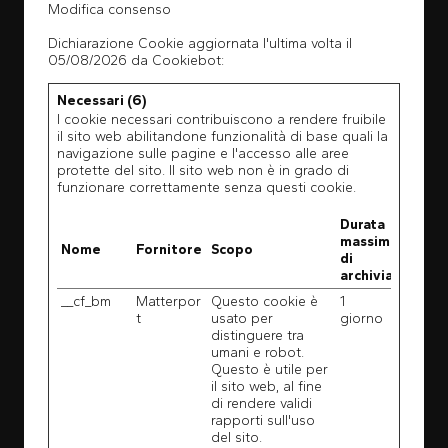
Modifica consenso
Dichiarazione Cookie aggiornata l'ultima volta il
05/08/2026 da
Cookiebot
:
Necessari (6)
I cookie necessari contribuiscono a rendere fruibile
il sito web abilitandone funzionalità di base quali la
navigazione sulle pagine e l'accesso alle aree
protette del sito. Il sito web non è in grado di
funzionare correttamente senza questi cookie.
Durata
massima
Nome
Fornitore
Scopo
di
archiviazione
__cf_bm
Matterpor
Questo cookie è
1
t
usato per
giorno
distinguere tra
umani e robot.
Questo è utile per
il sito web, al fine
di rendere validi
rapporti sull'uso
del sito.