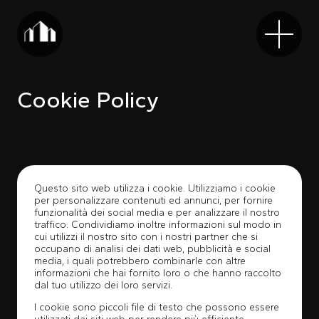
Cookie Policy
Questo sito web utilizza i cookie. Utilizziamo i cookie
per personalizzare contenuti ed annunci, per fornire
funzionalità dei social media e per analizzare il nostro
traffico. Condividiamo inoltre informazioni sul modo in
cui utilizzi il nostro sito con i nostri partner che si
occupano di analisi dei dati web, pubblicità e social
media, i quali potrebbero combinarle con altre
informazioni che hai fornito loro o che hanno raccolto
dal tuo utilizzo dei loro servizi.
I cookie sono piccoli file di testo che possono essere