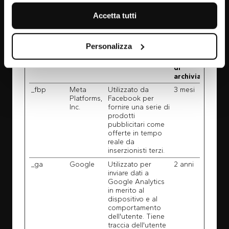
presentare annunci pubblicitari che siano rilevanti e
coinvolgenti per il singolo utente e quindi di
Accetta tutti
maggior valore per editori e inserzionisti di terze
parti.
Personalizza
Durata
massima
Nome
Fornitore
Scopo
di
archiviazione
_fbp
Meta
Utilizzato da
3 mesi
Platforms,
Facebook per
Inc.
fornire una serie di
prodotti
pubblicitari come
offerte in tempo
reale da
inserzionisti terzi.
_ga
Google
Utilizzato per
2 anni
inviare dati a
Google Analytics
in merito al
dispositivo e al
comportamento
dell'utente. Tiene
traccia dell'utente