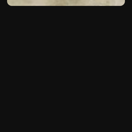
INDIETRO
Colore:
Blu
Materiale:
Marmo
Tipologia:
Natural Stone
Esotica bellezza
Il marmo
Calcite Caraibica
conquista con il suo
aspetto esotico e le sue particolari venature
cristalline. I frammenti naturali creano un
suggestivo gioco di colori che spazia dall’azzurro
al verde fino al bianco ghiaccio, donando alle
superfici un effetto prezioso e luminoso. Ideale
per ambienti interni di pregio, Calcite Caraibica è
perfetto per rivestimenti, pavimenti, piani cucina,
bagni e complementi d’arredo dal forte impatto