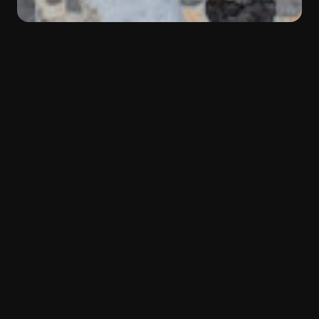
INDIETRO
Colore:
Grigio
Materiale:
Marmo
Tipologia:
Natural Stone
Forme e geometriche mutevoli
Ceppo
è un marmo caratterizzato da una
superficie frastagliata e carica di forme e
geometrie diverse, he lo rendono unico in ogni
suo centimetro. Il suo fondo grigio lo fa adattare
perfettamente ogni ambiente di classe.
Finiture disponibili
: lucido, levigato, spazzolato.