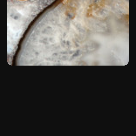
INDIETRO
Colore:
Bianco
Materiale:
Semipreziosi
Tipologia:
Natural Stone
La trasparenza che arreda