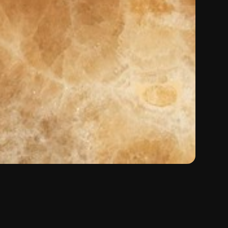
lore:
Giallo
Materiale:
Onice
Tipologia:
Natural Stone