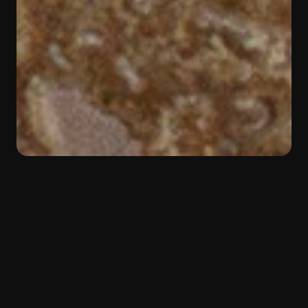
INDIETRO
Colore:
Marrone
Materiale:
Travertino
Tipologia:
Natural Stone
Caldo ed elegante