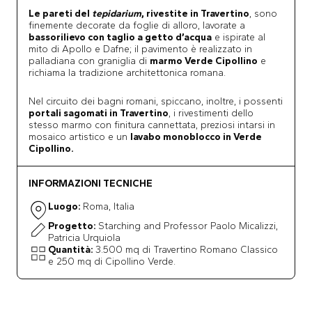
Le pareti del
tepidarium
, rivestite in Travertino
, sono
finemente decorate da foglie di alloro, lavorate a
bassorilievo con taglio a getto d’acqua
e ispirate al
mito di Apollo e Dafne; il pavimento è realizzato in
palladiana con graniglia di
marmo Verde Cipollino
e
richiama la tradizione architettonica romana.
Nel circuito dei bagni romani, spiccano, inoltre, i possenti
portali sagomati in Travertino
, i rivestimenti dello
stesso marmo con finitura cannettata, preziosi intarsi in
mosaico artistico e un
lavabo monoblocco in Verde
Cipollino.
INFORMAZIONI TECNICHE
Luogo:
Roma, Italia
Progetto:
Starching and Professor Paolo Micalizzi,
Patricia Urquiola
Quantità:
3.500 mq di Travertino Romano Classico
e 250 mq di Cipollino Verde.