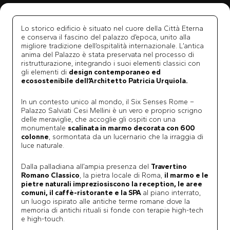
Lo storico edificio è situato nel cuore della Città Eterna
e conserva il fascino del palazzo d’epoca, unito alla
migliore tradizione dell’ospitalità internazionale. L’antica
anima del Palazzo è stata preservata nel processo di
ristrutturazione, integrando i suoi elementi classici con
gli elementi di
design contemporaneo ed
ecosostenibile dell’Architetto Patricia Urquiola.
In un contesto unico al mondo, il Six Senses Rome –
Palazzo Salviati Cesi Mellini è un vero e proprio scrigno
delle meraviglie, che accoglie gli ospiti con una
monumentale
scalinata in marmo decorata con 600
colonne
, sormontata da un lucernario che la irraggia di
luce naturale.
Dalla palladiana all’ampia presenza del
Travertino
Romano Classico
, la pietra locale di Roma,
il marmo e le
pietre naturali impreziosiscono la reception, le aree
comuni, il caffè-ristorante e la SPA
al piano interrato,
un luogo ispirato alle antiche terme romane dove la
memoria di antichi rituali si fonde con terapie high-tech
e high-touch.