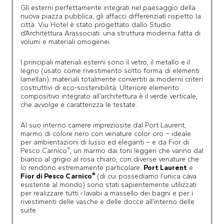
Gli esterni perfettamente integrati nel paesaggio della
nuova piazza pubblica, gli affacci differenziati rispetto la
città. Viu Hotel è stato progettato dallo Studio
d’Architettura Arassociati: una struttura moderna fatta di
volumi e materiali omogenei.
I principali materiali esterni sono il vetro, il metallo e il
legno (usato come rivestimento sotto forma di elementi
lamellari): materiali totalmente convertiti ai moderni criteri
costruttivi di eco-sostenibilità. Ulteriore elemento
compositivo integrato all’architettura è il verde verticale,
che avvolge e caratterizza le testate.
Al suo interno camere impreziosite dal Port Laurent,
marmo di colore nero con venature color oro – ideale
per ambientazioni di lusso ed eleganti – e da Fior di
®
Pesco Carnico
, un marmo dai toni leggeri che vanno dal
bianco al grigio al rosa chiaro, con diverse venature che
lo rendono estremamente particolare.
Port Laurent
e
®
Fior di Pesco Carnico
(di cui possediamo l’unica cava
esistente al mondo) sono stati sapientemente utilizzati
per realizzare tutti i lavabi a massello dei bagni e per i
rivestimenti delle vasche e delle docce all’interno delle
suite.