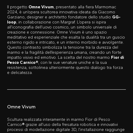
Il progetto
Omne Vivum
, presentato alla fiera Marmomac
2024, è un’opera scultorea innovativa ideata da Giacomo
Garziano, designer e architetto fondatore dello studio
GG-
loop
, in collaborazione con Margraf. L’opera si ispira
all’iconografia dell’uovo cosmico, un simbolo universale di
creazione e connessione. Omne Vivum è uno spazio
meditativo ed esperienziale che esalta la dualità tra un guscio
esterno rigido e intricato, e un interno morbido e avvolgente.
Questo contrasto simbolizza la tensione tra la durezza del
marmo e la fragilità dell’esperienza umana, creando un forte
impatto visivo ed emotivo. La scelta del nostro marmo
Fior di
Pesco Carnico®
, con le sue venature uniche e la sua
resistenza, sottolinea ulteriormente questo dialogo tra forza
e delicatezza.
Omne Vivum
Scultura realizzata interamente in marmo Fior di Pesco
Carnico
®
grazie all’uso della fresatura robotica e innovativi
processi di modellazione digitale 3D, l’installazione raggiunge