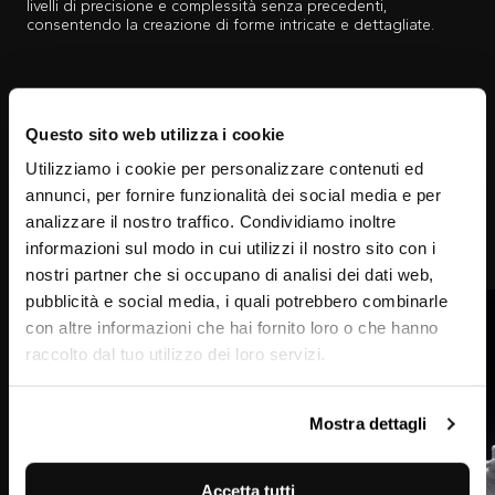
livelli di precisione e complessità senza precedenti,
consentendo la creazione di forme intricate e dettagliate.
CARATTERISTICHE
Altezza: 170 cm
Questo sito web utilizza i cookie
Utilizziamo i cookie per personalizzare contenuti ed
Larghezza: 150 cm
annunci, per fornire funzionalità dei social media e per
analizzare il nostro traffico. Condividiamo inoltre
informazioni sul modo in cui utilizzi il nostro sito con i
nostri partner che si occupano di analisi dei dati web,
pubblicità e social media, i quali potrebbero combinarle
con altre informazioni che hai fornito loro o che hanno
raccolto dal tuo utilizzo dei loro servizi.
Mostra dettagli
Accetta tutti